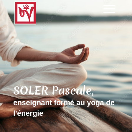
SOLER Pascale
,
enseignant formé au yoga de
l'énergie