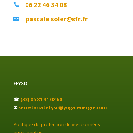
06 22 46 34 08

pascale.soler@sfr.fr

EFYSO
☎
(33) 06 81 31 02 60
✉
secretariatefyso@yoga-energie.com
Politique de protection de vos données
personnelles