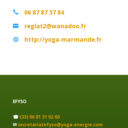
06 87 87 37 84

reglat2@wanadoo.fr

http://yoga-marmande.fr

EFYSO
☎
(33) 06 81 31 02 60
✉
secretariatefyso@yoga-energie.com