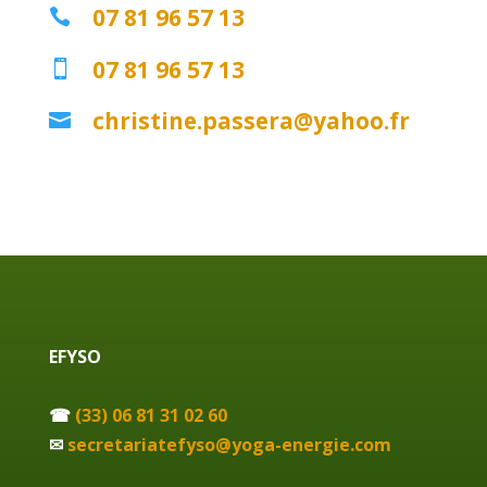
07 81 96 57 13

07 81 96 57 13

christine.passera@yahoo.fr

EFYSO
☎
(33) 06 81 31 02 60
✉
secretariatefyso@yoga-energie.com