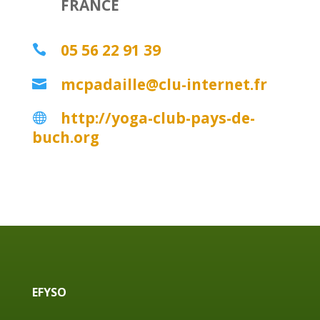
FRANCE
05 56 22 91 39

mcpadaille@clu-internet.fr

http://yoga-club-pays-de-

buch.org
EFYSO