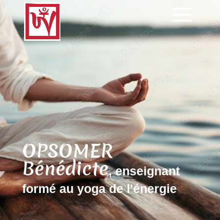
OPSOMER
Bénédicte
, enseignant
formé au yoga de l'énergie