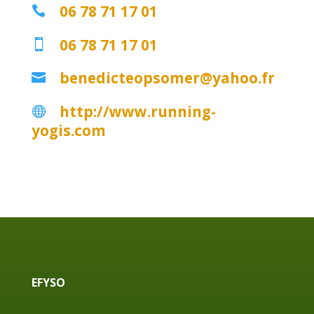
06 78 71 17 01

06 78 71 17 01

benedicteopsomer@yahoo.fr

http://www.running-

yogis.com
EFYSO