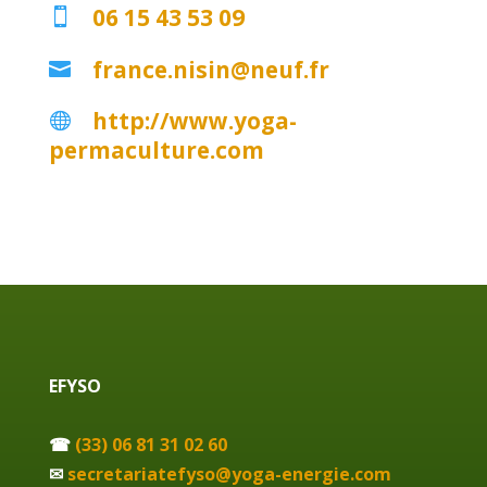
06 15 43 53 09

france.nisin@neuf.fr

http://www.yoga-

permaculture.com
EFYSO
☎
(33) 06 81 31 02 60
✉
secretariatefyso@yoga-energie.com