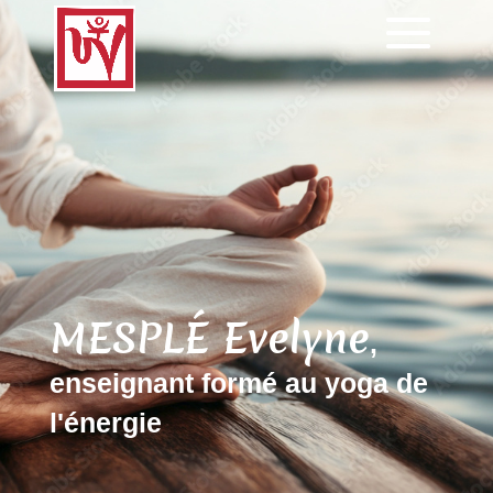
MESPLÉ Evelyne
,
enseignant formé au yoga de
l'énergie