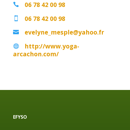
06 78 42 00 98

06 78 42 00 98

evelyne_mesple@yahoo.fr

http://www.yoga-

arcachon.com/
EFYSO