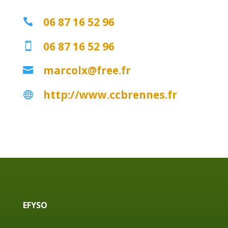
06 87 16 52 96

06 87 16 52 96

marcolx@free.fr

http://www.ccbrennes.fr

EFYSO