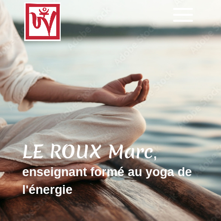
LE ROUX Marc
,
enseignant formé au yoga de
l'énergie