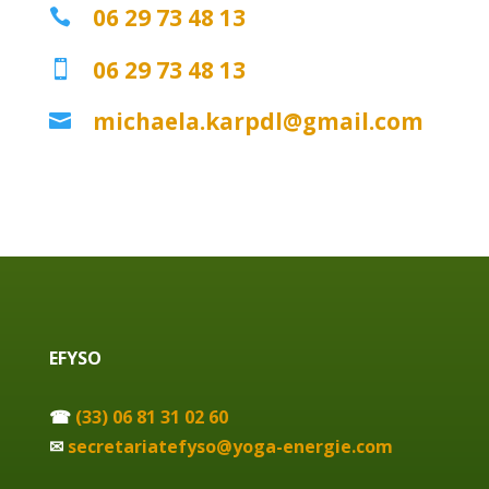
06 29 73 48 13

06 29 73 48 13

michaela.karpdl@gmail.com

EFYSO
☎
(33) 06 81 31 02 60
✉
secretariatefyso@yoga-energie.com