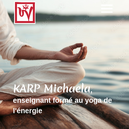
KARP Michaela
,
enseignant formé au yoga de
l'énergie