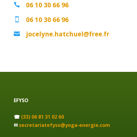
06 10 30 66 96

06 10 30 66 96

jocelyne.hatchuel@free.fr

EFYSO
☎
(33) 06 81 31 02 60
✉
secretariatefyso@yoga-energie.com