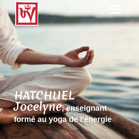
HATCHUEL
Jocelyne
, enseignant
formé au yoga de l'énergie