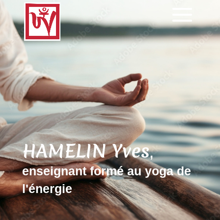
HAMELIN Yves
,
enseignant formé au yoga de
l'énergie