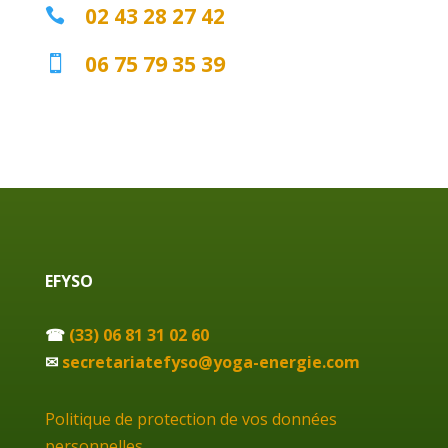
02 43 28 27 42

06 75 79 35 39

EFYSO
☎
(33) 06 81 31 02 60
✉
secretariatefyso@yoga-energie.com
Politique de protection de vos données
personnelles