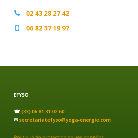
02 43 28 27 42

06 82 37 19 97

EFYSO
☎
(33) 06 81 31 02 60
✉
secretariatefyso@yoga-energie.com
Politique de protection de vos données