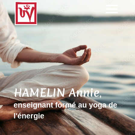
HAMELIN Annie
,
enseignant formé au yoga de
l'énergie