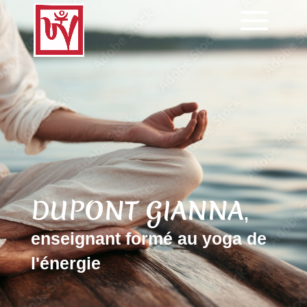
DUPONT GIANNA
,
enseignant formé au yoga de
l'énergie