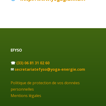
EFYSO
☎
(33) 06 81 31 02 60
✉
secretariatefyso@yoga-energie.com
Politique de protection de vos données
personnelles
Mentions légales