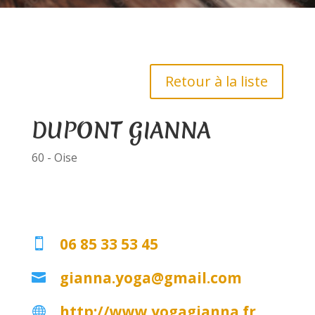
Retour à la liste
DUPONT GIANNA
60 - Oise
06 85 33 53 45

gianna.yoga@gmail.com

http://www.yogagianna.fr
