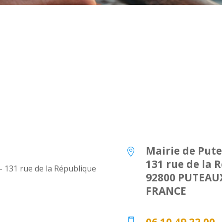
Mairie de Put

131 rue de la 
 – 131 rue de la République
92800 PUTEAU
FRANCE
06 10 49 22 00
