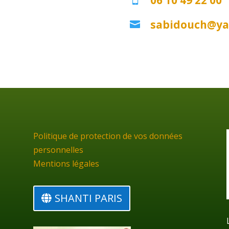
sabidouch@ya

Politique de protection de vos données
personnelles
Mentions légales
m
SHANTI PARIS