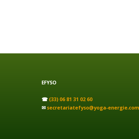
EFYSO
☎
(33) 06 81 31 02 60
✉
secretariatefyso@yoga-energie.co