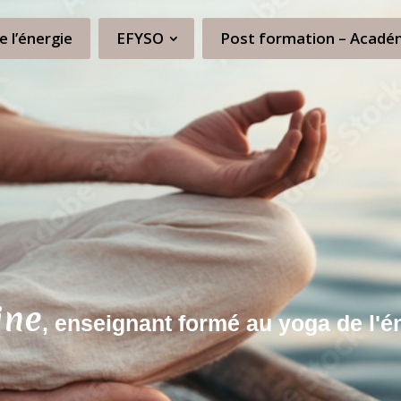
e l’énergie
EFYSO
Post formation – Acadé
ine
, enseignant formé au yoga de l'é