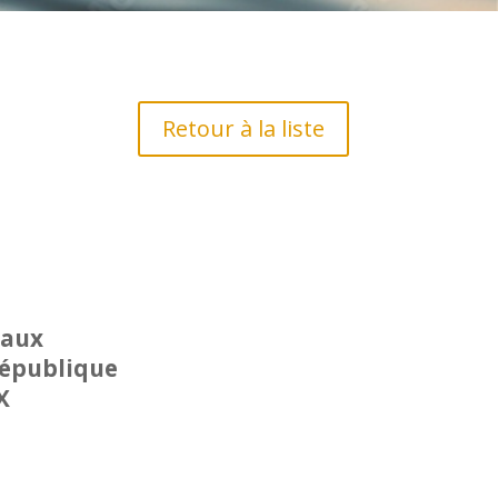
Retour à la liste
eaux
République
X