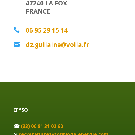
47240 LA FOX
FRANCE
06 95 29 15 14

dz.guilaine@voila.fr

EFYSO
☎
(33) 06 81 31 02 60
✉
secretariatefyso@yoga-energie.com