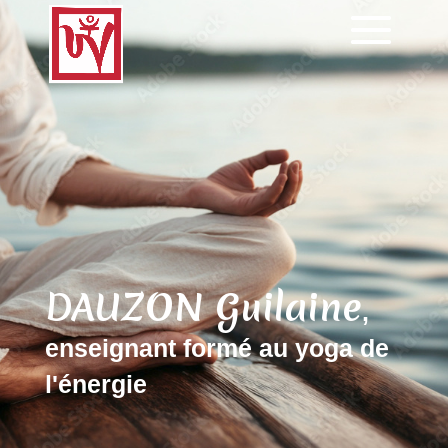
DAUZON Guilaine
,
enseignant formé au yoga de
l'énergie