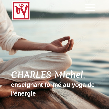
CHARLES Michel
,
enseignant formé au yoga de
l'énergie