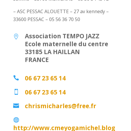
– ASC PESSAC ALOUETTE – 27 av kennedy –
33600 PESSAC – 05 56 36 70 50
Association TEMPO JAZZ

Ecole maternelle du centre
33185 LA HAILLAN
FRANCE
06 67 23 65 14

06 67 23 65 14

chrismicharles@free.fr


http://www.cmeyogamichel.blog