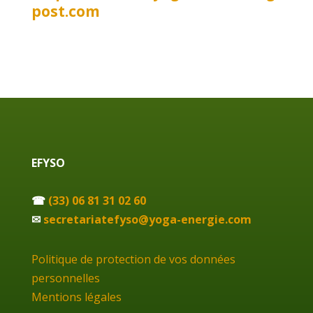
post.com
EFYSO
☎
(33) 06 81 31 02 60
✉
secretariatefyso@yoga-energie.com
Politique de protection de vos données
personnelles
Mentions légales