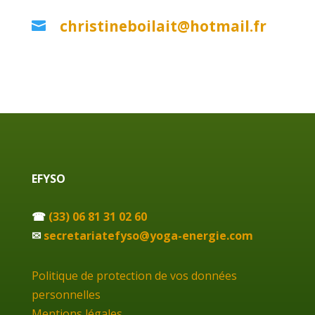
christineboilait@hotmail.fr

EFYSO
☎
(33) 06 81 31 02 60
✉
secretariatefyso@yoga-energie.com
Politique de protection de vos données
personnelles
Mentions légales