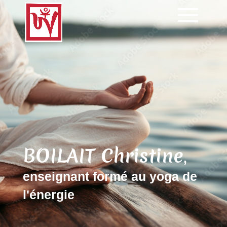
BOILAIT Christine
,
enseignant formé au yoga de
l'énergie