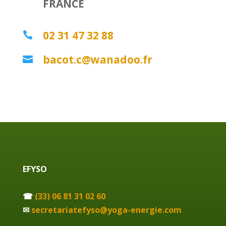
FRANCE
02 31 47 32 88

bacot.c@wanadoo.fr

EFYSO
☎
(33) 06 81 31 02 60
✉
secretariatefyso@yoga-energie.com