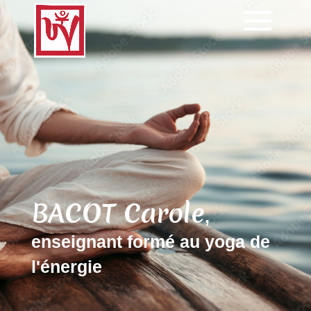
BACOT Carole
,
enseignant formé au yoga de
l'énergie