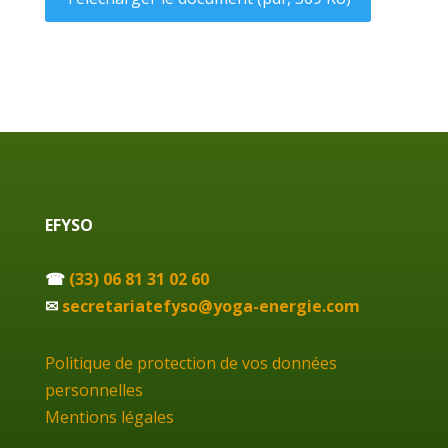
EFYSO
☎
(33) 06 81 31 02 60
✉
secretariatefyso@yoga-energie.com
Politique de protection de vos données
personnelles
Mentions légales