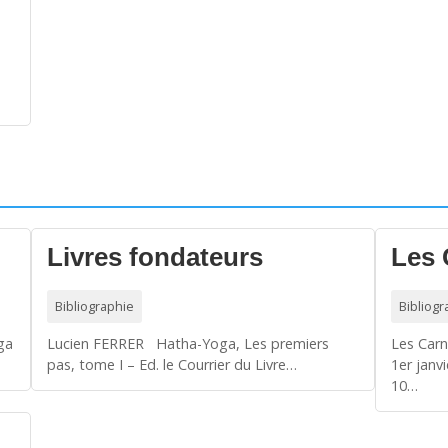
Livres fondateurs
Les 
Bibliographie
Bibliogr
oga
Lucien FERRER Hatha-Yoga, Les premiers
Les Carn
pas, tome I – Ed. le Courrier du Livre…
1er janv
10…