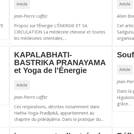
Article
Article
Jean-Pierre Laffez
Alain Bo
VE
Propos sur l’Énergie L’ÉNERGIE ET SA
Cet artic
CIRCULATION La médecine chinoise et toutes
Sadguru,
les médecines orientales,…
organisa
KAPALABHATI-
Souf
BASTRIKA PRANAYAMA
et Yoga de l’Énergie
Article
Jean-Pier
Article
Dans la 
Jean-Pierre Laffez
régulons 
grâce…
Ces respirations, décrites notamment dans
Hatha-Yoga-Pradîpikâ, appartiennent au
chapitre du prânâyâma. Dans la pratique du…