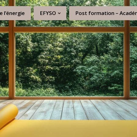
e l’énergie
EFYSO
Post formation – Acadé