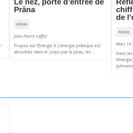
Le nez, porte d’entrée de
Réfl
Prâna
chif
de l
Article
Article
Jean-Pierre Laffez
Marc Le
,
Propos sur l’Énergie X L’énergie prânique est
absorbée dans le corps par la peau, les…
Dans les
l’énergi
(phrase
–