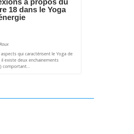
exions à propos du
fre 18 dans le Yoga
’énergie
 Roux
 aspects qui caractérisent le Yoga de
e, il existe deux enchainements
s) comportant…