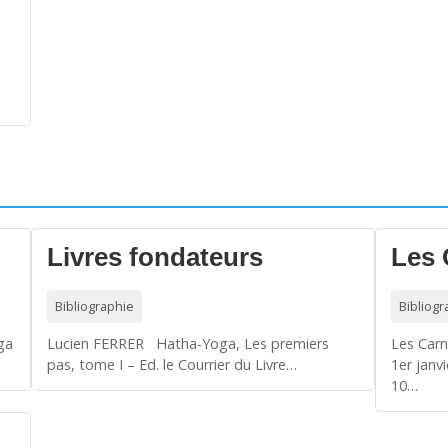
Livres fondateurs
Les 
Bibliographie
Bibliogr
oga
Lucien FERRER Hatha-Yoga, Les premiers
Les Carn
pas, tome I – Ed. le Courrier du Livre…
1er janv
10…