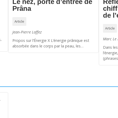
Le nez, porte d’entrée de
Réfl
Prâna
chif
de l
Article
Article
Jean-Pierre Laffez
Marc Le
,
Propos sur l’Énergie X L’énergie prânique est
absorbée dans le corps par la peau, les…
Dans les
l’énergi
(phrase
–