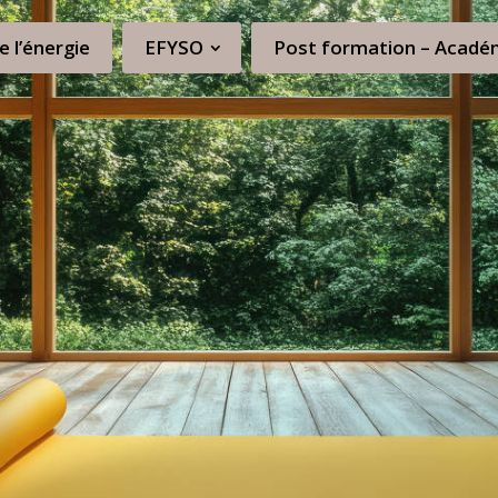
e l’énergie
EFYSO
Post formation – Acadé