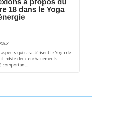
exions à propos du
fre 18 dans le Yoga
’énergie
 Roux
 aspects qui caractérisent le Yoga de
e, il existe deux enchainements
s) comportant…