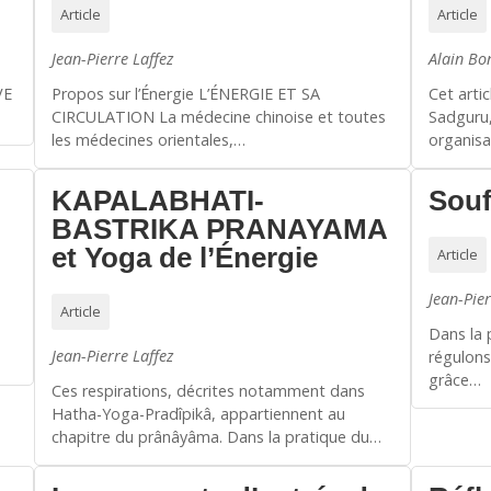
Article
Article
Jean-Pierre Laffez
Alain Bo
VE
Propos sur l’Énergie L’ÉNERGIE ET SA
Cet artic
CIRCULATION La médecine chinoise et toutes
Sadguru,
les médecines orientales,…
organisa
KAPALABHATI-
Souf
BASTRIKA PRANAYAMA
et Yoga de l’Énergie
Article
Jean-Pier
Article
Dans la 
Jean-Pierre Laffez
régulons 
grâce…
Ces respirations, décrites notamment dans
Hatha-Yoga-Pradîpikâ, appartiennent au
chapitre du prânâyâma. Dans la pratique du…